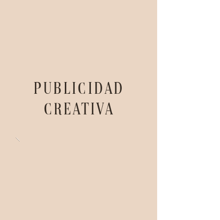
Publicidad
Creativa