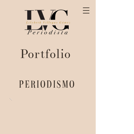
Portfolio
Periodismo